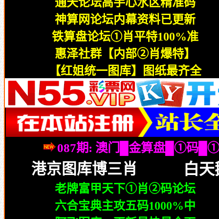
通天论坛高手心水区精准码
神算网论坛内幕资料已更新
铁算盘论坛①肖平特100%准
惠泽社群【内部②肖爆特】
【红姐统一图库】图纸最齐全
087期:
澳门█金算盘█①码█①
白天
港京图库博三肖
老牌富甲天下①肖②码论坛
六合宝典主攻五码1000%中