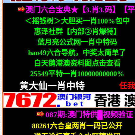
澳门六合宝典★【3.肖3.码】
＜
摇钱树＞大胆买一肖100%包中
惠泽社群【内部②肖爆特】
蓝月亮
公式网一肖中特
码
hao49六合导航，中奖太简单了
白
天鹅
港澳资料图点击查看
25549平特一肖10000000000%
黄大仙一肖中特
任
087期:
澳门特供█视频验证
88261六合皇两肖一码已公开