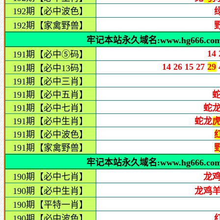
192期【必中波色】
192期【家禽野兽】
牢记本站永久域名:www.hg666
14 
191期【必中⑤码】
14 26 15 27
29
191期【必中13码】
191期【必中三肖】
191期【必中五肖】
191期【必中七肖】
蛇
191期【必中生肖】
蛇龙
191期【必中波色】
191期【家禽野兽】
牢记本站永久域名:www.hg666
190期【必中七肖】
龙
190期【必中生肖】
龙鸡
190期【平特一肖】
190期【必中波色】