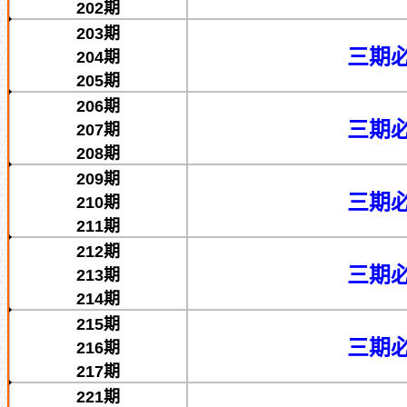
202期
203期
三期
204期
205期
206期
三期
207期
208期
209期
三期
210期
211期
212期
三期
213期
214期
215期
三期
216期
217期
221期