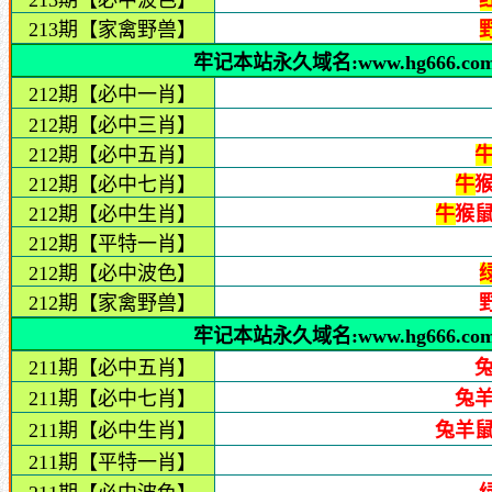
213期【必中波色】
213期【家禽野兽】
牢记本站永久域名:www.hg666
212期【必中一肖】
212期【必中三肖】
212期【必中五肖】
212期【必中七肖】
牛
212期【必中生肖】
牛
猴
212期【平特一肖】
212期【必中波色】
212期【家禽野兽】
牢记本站永久域名:www.hg666
211期【必中五肖】
211期【必中七肖】
兔
211期【必中生肖】
兔羊
211期【平特一肖】