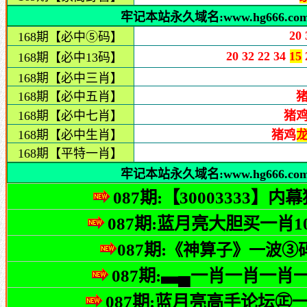
牢记本站永久域名:www.hg666
20 
168期【必中⑤码】
20 32 22 34
15
168期【必中13码】
168期【必中三肖】
168期【必中五肖】
168期【必中七肖】
猪
168期【必中生肖】
猪鸡
168期【平特一肖】
牢记本站永久域名:www.hg666
08
7期:【30003333】
087期:蓝月亮大胆买一肖10
087期:
《神算子》一波③码
087期:▃▄一肖一肖一肖
087
期:蓝月亮高手论坛㊣