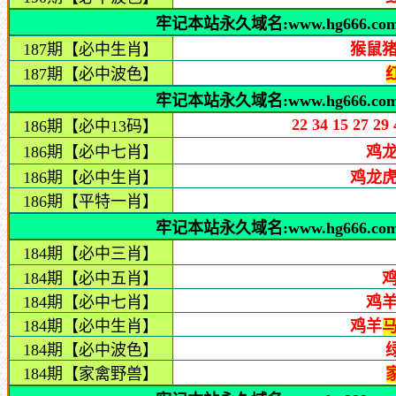
牢记本站永久域名:www.hg666
187期【必中生肖】
猴鼠
187期【必中波色】
牢记本站永久域名:www.hg666
22 34 15 27 29
186期【必中13码】
186期【必中七肖】
鸡
186期【必中生肖】
鸡龙
186期【平特一肖】
牢记本站永久域名:www.hg666
184期【必中三肖】
184期【必中五肖】
184期【必中七肖】
鸡
184期【必中生肖】
鸡羊
184期【必中波色】
184期【家禽野兽】