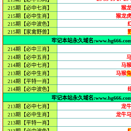
215期【必中七肖】
猴
215期【必中生肖】
猴龙
215期【必中波色】
215期【家禽野兽】
牢记本站永久域名:www.hg666
214期【必中三肖】
214期【必中五肖】
214期【必中七肖】
马
213期【必中生肖】
马猴
214期【平特一肖】
214期【必中波色】
牢记本站永久域名:www.hg666
213期【必中七肖】
龙
213期【必中生肖】
龙牛
213期【平特一肖】