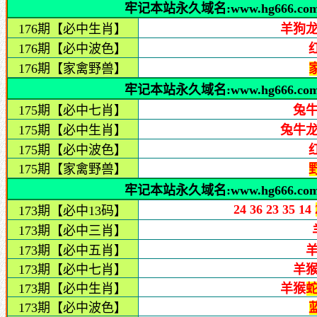
牢记本站永久域名:www.hg666
176期【必中生肖】
羊狗
176期【必中波色】
176期【家禽野兽】
牢记本站永久域名:www.hg666
175期【必中七肖】
兔
175期【必中生肖】
兔牛
175期【必中波色】
175期【家禽野兽】
牢记本站永久域名:www.hg666
24 36 23 35 14
173期【必中13码】
173期【必中三肖】
173期【必中五肖】
173期【必中七肖】
羊
173期【必中生肖】
羊猴
173期【必中波色】