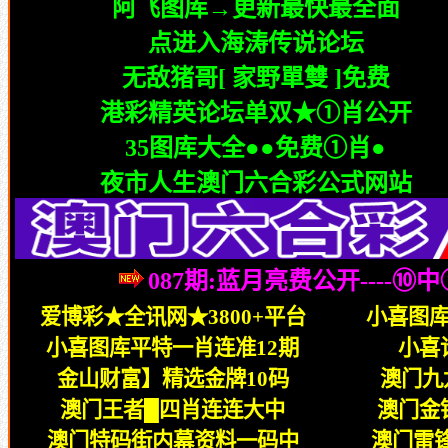
阿飞图库→更新最快最全面
点进入海涛传说论坛
无敌猪哥[ 家野單雙 ]免费
港彩精英论坛单双★①肖公开
35图库大全●●免费①肖●
夜市人生澳门六合彩公式网站
087期:蓝月亮费公开----⑩
爱博彩★全讯网★3800+平台
小喜图
小喜图库平特一肖连准12期
小喜
金山财富】精选金牌10码
澳门九
澳门王者█四肖连连大中
澳门金
澳门特码街内幕资料一码中
澳门雷