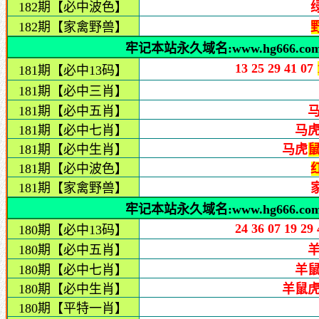
182期【必中波色】
182期【家禽野兽】
牢记本站永久域名:www.hg666
13 25 29 41 07
181期【必中13码】
181期【必中三肖】
181期【必中五肖】
181期【必中七肖】
马
181期【必中生肖】
马虎
181期【必中波色】
181期【家禽野兽】
牢记本站永久域名:www.hg666
24 36 07 19 29
180期【必中13码】
180期【必中五肖】
180期【必中七肖】
羊
180期【必中生肖】
羊鼠
180期【平特一肖】