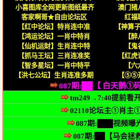
小喜图库全网更新图纸最齐
澳门猪
客家啊哥★自由论坛区
红福
【红中论坛】特肖连中准
【神算
【鸿运论坛】一肖中特肖
【醉
【仙机运財】生肖连中特
【鬼
【抓马王坛】三肖连准
奖
【红虎
【智多星坛】一肖中特平
【六
【洪七公坛】生肖连准多期
【⑤⑤
087
期:
██【 白天鹅①
tm
249→7:40提
02110论坛主①肖
087期:
███视频曝
087
期:
██【马会拯救