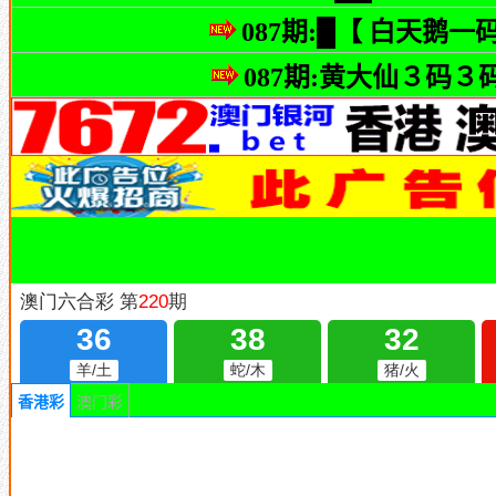
087期:
█【 白天鹅一码
087期:黄大仙３码３
香港彩
澳门彩